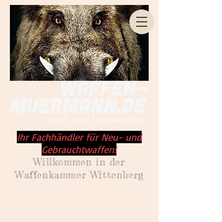
Ihr Fachhändler für Neu- und
Gebrauchtwaffen!
Willkommen
in der
Waffenkammer Wittenberg