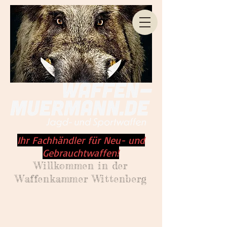
Ihr Fachhändler für Neu- und
Gebrauchtwaffen!
Willkommen
in der
Waffenkammer Wittenberg