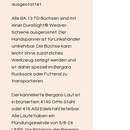
ausgestattet.
Alle BA 13 TD Büchsen sind mit 
einer DuraSight® Weaver-
Schiene ausgerüstet. Der 
Handspanner ist für Linkshänder 
umkehrbar. Die Büchse kann 
leicht ohne zusätzliches 
Werkzeug zerlegt werden und 
ist daher speziell im Bergara 
Rucksack oder Futteral zu 
transportieren.
Der kannelierte Bergara-Lauf ist 
in brüniertem 4140 CrMo Stahl 
oder 416 AISI Edelstahl lieferbar. 
Alle Läufe haben ein 
Mündungsewinde von 5/8-24 
UNEF. Die Präzision der Bergara 