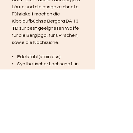
Läufe und die ausgezeichnete 
Führigkeit machen die 
Kipplaufbüchse Bergara BA 13 
TD zur best geeigneten Waffe 
für die Bergjagd, für's Pirschen, 
sowie die Nachsuche.
•    Edelstahl (stainless)
•    Synthetischer Lochschaft in 
Schwarz
Technische Daten
Finish:
stainless 
steel
Kategorie:
Kipplaufbüch
se