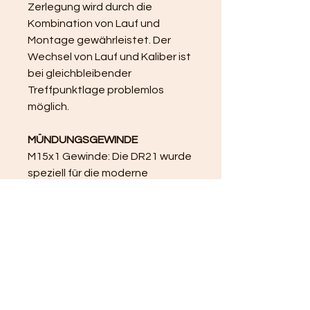
Zerlegung wird durch die 
Kombination von Lauf und 
Montage gewährleistet. Der 
Wechsel von Lauf und Kaliber ist 
bei gleichbleibender 
Treffpunktlage problemlos 
möglich.
MÜNDUNGSGEWINDE
M15x1 Gewinde: Die DR21 wurde 
speziell für die moderne 
Jagdausübung mit 
Schalldämpfer entwickelt und 
bietet aufgrund ihrer 
kompakten Bauweise maximale 
Führigkeit sowie ein optimales 
Schwungverhalten.
LAUF