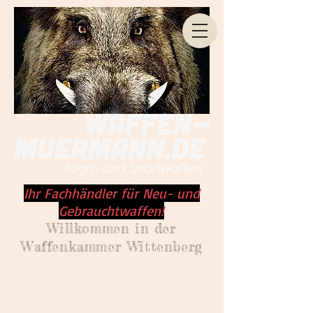
Ihr Fachhändler für Neu- und
Gebrauchtwaffen!
Willkommen
in der
Waffenkammer Wittenberg