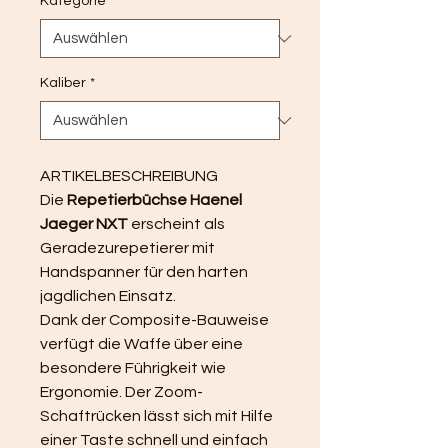
Kategorie
*
Kaliber
*
ARTIKELBESCHREIBUNG
Die 
Repetierbüchse Haenel 
Jaeger NXT
 erscheint als 
Geradezurepetierer mit 
Handspanner für den harten 
jagdlichen Einsatz.
Dank der Composite-Bauweise 
verfügt die Waffe über eine 
besondere Führigkeit wie 
Ergonomie. Der Zoom-
Schaftrücken lässt sich mit Hilfe 
einer Taste schnell und einfach 