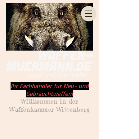
Ihr Fachhändler für Neu- und
Gebrauchtwaffen!
Willkommen
in der
Waffenkammer Wittenberg