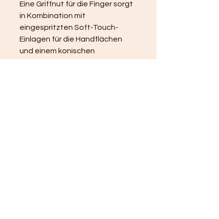
Eine Griffnut für die Finger sorgt 
in Kombination mit 
eingespritzten Soft-Touch-
Einlagen für die Handflächen 
und einem konischen 
Vorderschaftzuschnitt für einen 
individuellen und sicheren Griff. 
Egal, wo der Schütze intuitiv 
greift, der Vorderschaft bietet 
für alle Handgrößen optimalen 
Halt. Im unteren Bereich wurde 
das Schaftmaterial zusätzlich 
verstärkt, um eine 
systemoffene Erweiterung z.B. 
für einen Zweibeinadapter oder 
Picatinny-Schienen zu 
ermöglichen. Unterschiedliche 
Aufnahmen können hier sicher 
verschraubt werden.