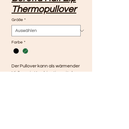
Thermopullover
Größe
*
Farbe
*
Der Pullover kann als wärmender 
Midlayer in Kombination mit der 
Außenschicht verwendet 
werden.
Merkmale
Halber YKK-
Reißverschluss mittig
Beretta-Logostickerei 
auf der Brust