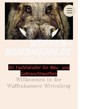
Ihr Fachhändler für Neu- und
Gebrauchtwaffen!
Willkommen
in der
Waffenkammer Wittenberg