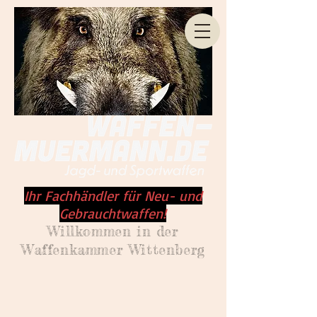
Ihr Fachhändler für Neu- und
Gebrauchtwaffen!
Willkommen
in der
Waffenkammer Wittenberg