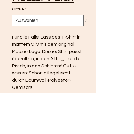
Größe
*
Für alle Fälle: Lässiges T-Shirt in 
mattem Oliv mit dem original 
Mauser Logo. Dieses Shirt passt 
überall hin, in den Alltag, auf die 
Pirsch, in den Schlamm! Gut zu 
wissen: Schön pflegeleicht 
durch Baumwoll-Polyester-
Gemisch! 
Artikel-Nr. 80410770
Obermaterial 1: 60% Baumwolle 
40% Polyester
Pflegehinweise: 30 °C 
Pflegeleicht
Separat waschen