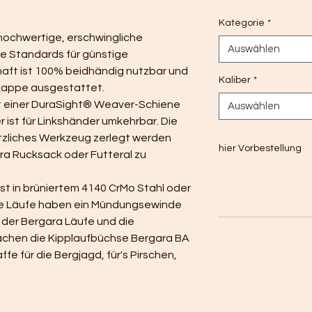
Kategorie
*
 hochwertige, erschwingliche 
Auswählen
e Standards für günstige 
aft ist 100% beidhändig nutzbar und 
Kaliber
*
kappe ausgestattet.
it einer DuraSight® Weaver-Schiene 
Auswählen
ist für Linkshänder umkehrbar. Die 
tzliches Werkzeug zerlegt werden 
hier Vorbestellung
ara Rucksack oder Futteral zu 
st in brüniertem 4140 CrMo Stahl oder 
Alle Läufe haben ein Mündungsewinde 
 der Bergara Läufe und die 
chen die Kipplaufbüchse Bergara BA 
e für die Bergjagd, für's Pirschen, 