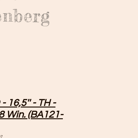
enberg
 16,5'' - TH -
8 Win. (BA121-
07