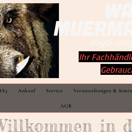
Ihr Fachhändl
Gebrauc
RS3
Ankauf
Service
Veranstaltungen & Semi
AGB
Willkommen
in 