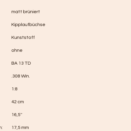
matt brüniert
Kipplaufbüchse
Kunststoff
ohne
BA 13 TD
.308 Win.
1:8
42 cm
16,5''
m:
17,5 mm