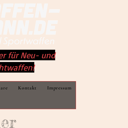
er für Neu- und
htwaffen!
nare
Kontakt
Impressum
der