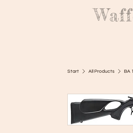
Waff
Start
All Products
BA 1