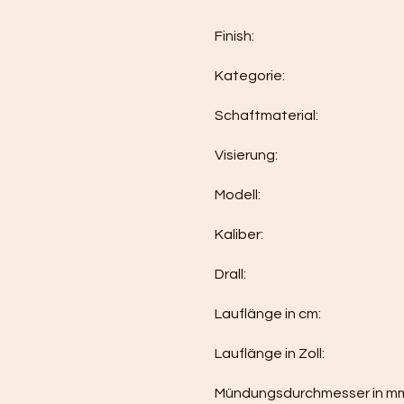
Finish:
Kategorie:
Schaftmaterial:
Visierung:
Modell:
Kaliber:
Drall:
Lauflänge in cm:
Lauflänge in Zoll:
Mündungsdurchmesser in m