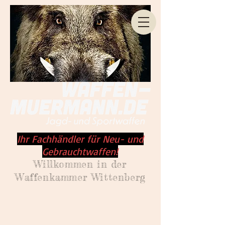
Ihr Fachhändler für Neu- und
Gebrauchtwaffen!
Willkommen
in der
Waffenkammer Wittenberg