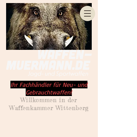
Ihr Fachhändler für Neu- und
Gebrauchtwaffen!
Willkommen
in der
Waffenkammer Wittenberg