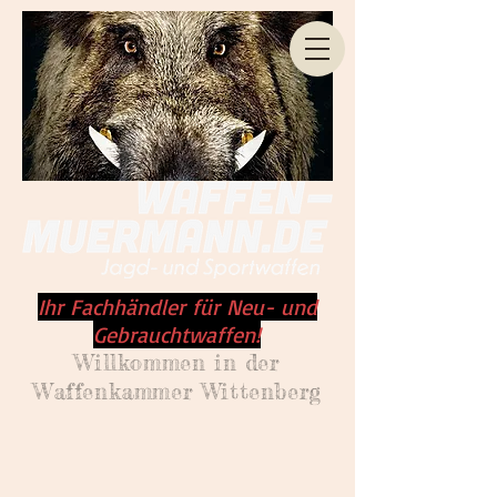
Ihr Fachhändler für Neu- und
Gebrauchtwaffen!
Willkommen
in der
Waffenkammer Wittenberg