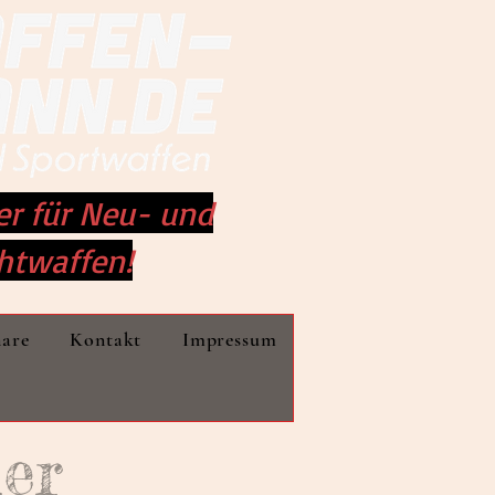
er für Neu- und
htwaffen!
nare
Kontakt
Impressum
der