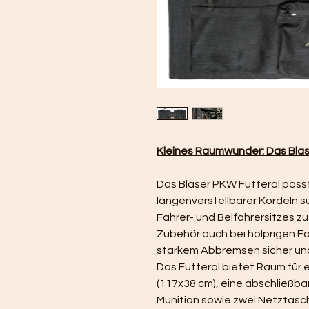
Kleines Raumwunder: Das Bla
Das Blaser PKW Futteral passt
längenverstellbarer Kordeln s
Fahrer- und Beifahrersitzes zu
Zubehör auch bei holprigen Fa
starkem Abbremsen sicher und
Das Futteral bietet Raum für 
(117x38 cm), eine abschließbar
Munition sowie zwei Netztasch