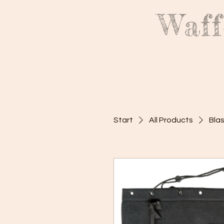
Waff
Start
All Products
Bla