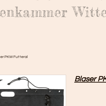
enkammer Witt
ser PKW Futteral
Blaser P