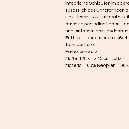
integrierte Schlaufen im obere
zusätzlich das Unterbringen bz
Das Blaser PKW Futteral aus f
durch seinen edlen Loden-Look
und einfach in der Handhabung.
Futteral bequem auch außerha
transportieren.
Farbe: schwarz
Maße: 120 x 1 x 45 cm (LxBxH)
Material: 100% Neopren, 100