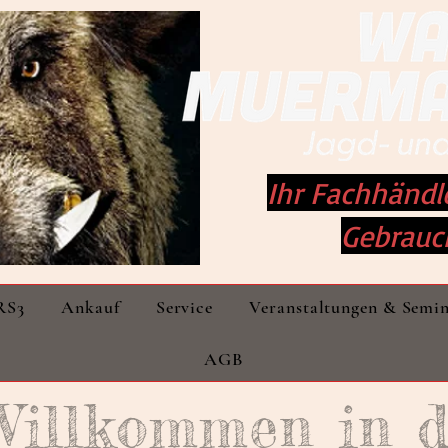
Ihr Fachhändl
Gebrauc
RS3
Ankauf
Service
Veranstaltungen & Semi
AGB
Willkommen
in 