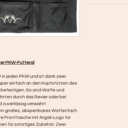
ser PKW-Futteral
 in jeden PKW und ist dank zwei 
uper einfach an den Kopfstützen des 
 befestigen. So sind Waffe und 
hrten durch das Revier oder bei 
 zuverlässig verwahrt.
ein großes, absperrbares Waffenfach 
e Fronttasche mit Argali-Logo für 
en für sonstiges Zubehör. Zwei 