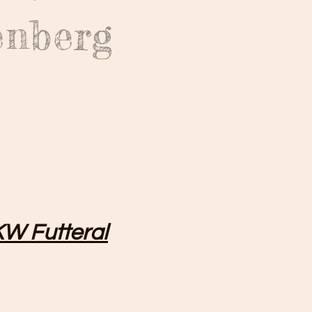
enberg
KW Futteral