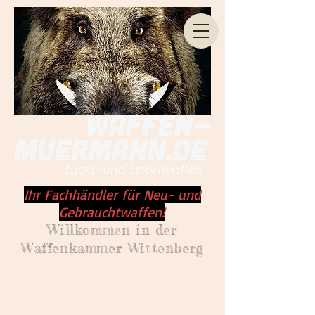
Ihr Fachhändler für Neu- und
Gebrauchtwaffen!
Willkommen
in der
Waffenkammer Wittenberg