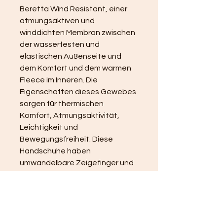
Beretta Wind Resistant, einer 
atmungsaktiven und 
winddichten Membran zwischen 
der wasserfesten und 
elastischen Außenseite und 
dem Komfort und dem warmen 
Fleece im Inneren. Die 
Eigenschaften dieses Gewebes 
sorgen für thermischen 
Komfort, Atmungsaktivität, 
Leichtigkeit und 
Bewegungsfreiheit. Diese 
Handschuhe haben 
umwandelbare Zeigefinger und 
Touchscreen-kompatible 
Einsätze an Ihren Fingerspitzen, 
sodass Sie Ihr Smartphone 
verwenden können, ohne die 