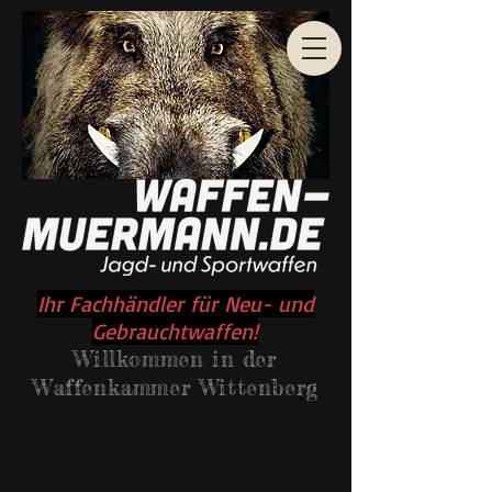
Ihr Fachhändler für Neu- und
Gebrauchtwaffen!
Willkommen
in der
Waffenkammer Wittenberg