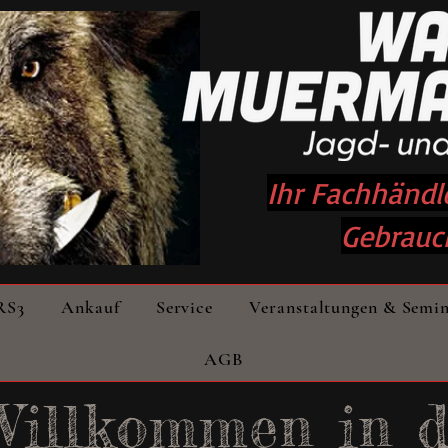
Ihr Fachhändl
Gebrauc
RS3
Ankauf
Service
Veranstaltungen & Semi
AGB
Willkommen
in 