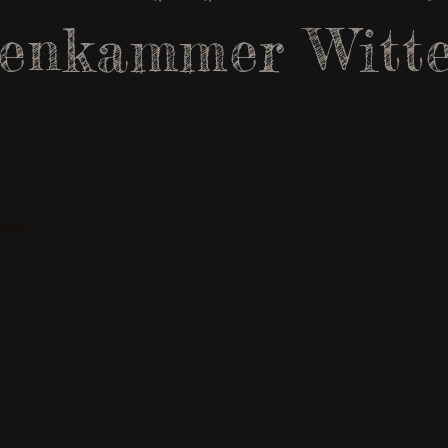
enkammer Witt
bar.