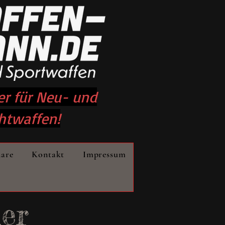
er für Neu- und
htwaffen!
nare
Kontakt
Impressum
der