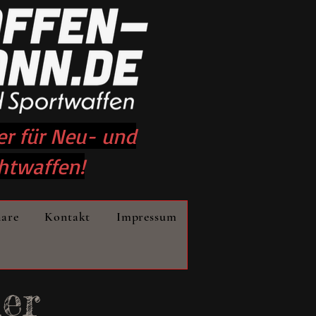
er für Neu- und
htwaffen!
nare
Kontakt
Impressum
der