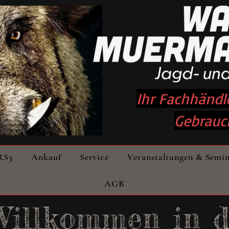
Ihr Fachhändl
Gebrauc
RS3
Ankauf
Service
Veranstaltungen & Semi
AGB
Willkommen
in 