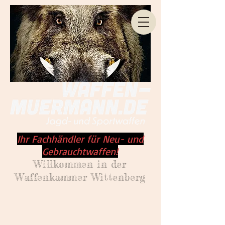
Ihr Fachhändler für Neu- und
Gebrauchtwaffen!
Willkommen
in der
Waffenkammer Wittenberg