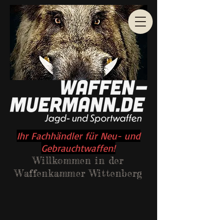
Ihr Fachhändler für Neu- und
Gebrauchtwaffen!
Willkommen
in der
Waffenkammer Wittenberg